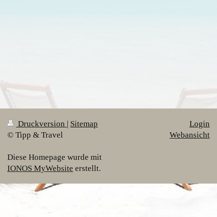
Druckversion
|
Sitemap
Login
© Tipp & Travel
Webansicht
Diese Homepage wurde mit
IONOS MyWebsite
erstellt.